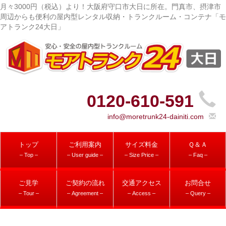
月々3000円（税込）より！大阪府守口市大日に所在。門真市、摂津市
周辺からも便利の屋内型レンタル収納・トランクルーム・コンテナ「モ
アトランク24大日」
0120-610-591
info@moretrunk24-dainiti.com
トップ
ご利用案内
サイズ料金
Ｑ＆Ａ
– Top –
– User guide –
– Size Price –
– Faq –
ご見学
ご契約の流れ
交通アクセス
お問合せ
– Tour –
– Agreement –
– Access –
– Query –